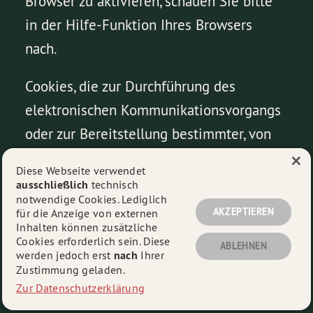
Browser zu aktivieren, schauen Sie bitte
in der Hilfe-Funktion Ihres Browsers
nach.
Cookies, die zur Durchführung des
elektronischen Kommunikationsvorgangs
oder zur Bereitstellung bestimmter, von
×
Ihnen erwünschter Funktionen
Diese Webseite verwendet
erforderlich sind, werden auf Grundlage
ausschließlich
technisch
notwendige Cookies. Lediglich
von Art. 6 Abs. 1 lit. f DSGVO gespeichert.
AKZEPTIEREN
für die Anzeige von externen
Der Webseitenbetreiber hat ein
Inhalten können zusätzliche
Cookies erforderlich sein. Diese
ABLEHNEN
berechtigtes Interesse an der
werden jedoch erst
nach
Ihrer
Zustimmung geladen.
Speicherung von Cookies zur technisch
Zur Datenschutzerklärung
fehlerfreien und optimierten