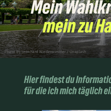
Mein Wahlkr
mein zu H
Photo by 
Leonhard Niederwimmer
 / 
Unsplash
Hier findest du Informati
für die ich mich täglich