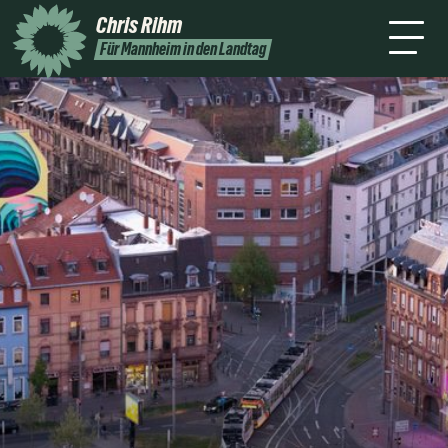
mich
Mannheim
Chris
Rihm
ntakt
Unterstützen
Für Mannheim in den Landtag