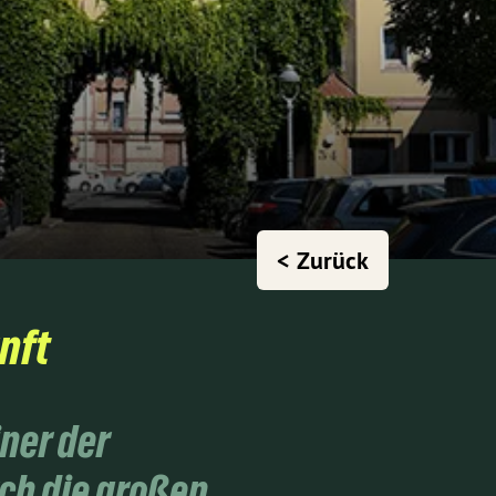
< Zurück
nft
iner der
ch die großen