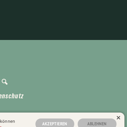
enschutz
×
n können
AKZEPTIEREN
ABLEHNEN
g