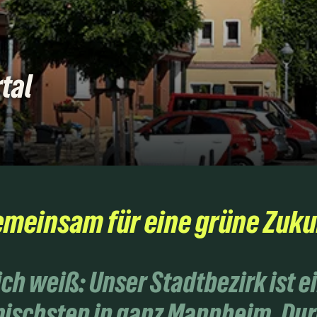
tal
emeinsam für eine grüne Zuku
 ich weiß: Unser Stadtbezirk ist e
schsten in ganz Mannheim. Dur