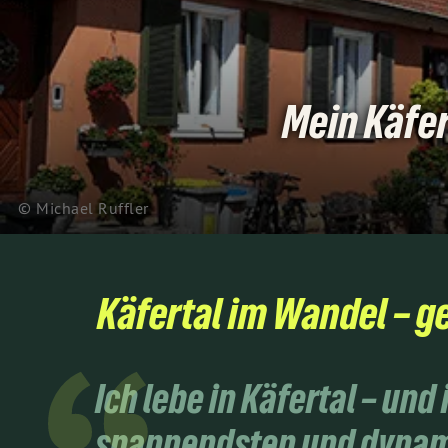
Mein Käfer
© Michael Ruffler
Käfertal im Wandel – g
Ich lebe in Käfertal – und
spannendsten und dynami