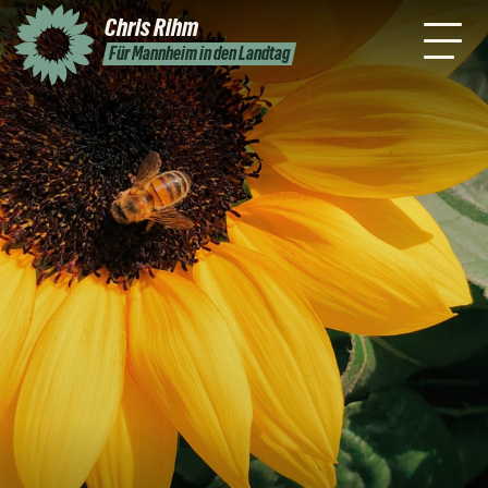
mich
Mannheim
Chris
Rihm
ntakt
Unterstützen
Für Mannheim in den Landtag