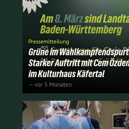
Pressemitteilung
Grüne im Wahlkampfendspurt
Starker Auftritt mit Cem Özde
im Kulturhaus Käfertal
— vor 5 Monaten