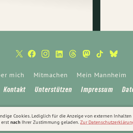
er mich
Mitmachen
Mein Mannheim
Kontakt
Unterstützen
Impressum
Dat
© 2026
Chris Rihm
- Alle Rechte vorbehalten.
dige Cookies. Lediglich für die Anzeige von externen Inhalte
 erst
nach
Ihrer Zustimmung geladen.
Zur Datenschutzerklärun