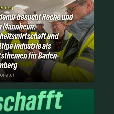
eilung
demir besucht Roche und
in Mannheim:
heitswirtschaft und
tige Industrie als
tsthemen für Baden-
mberg
Monaten