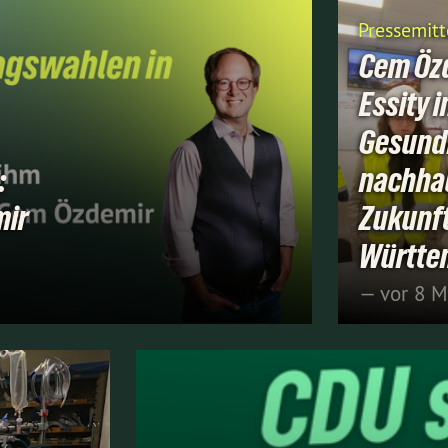
Pressemitt
Cem Öz
Essity 
Gesund
:
nachhal
mir
Zukunf
Württe
— vor 8 