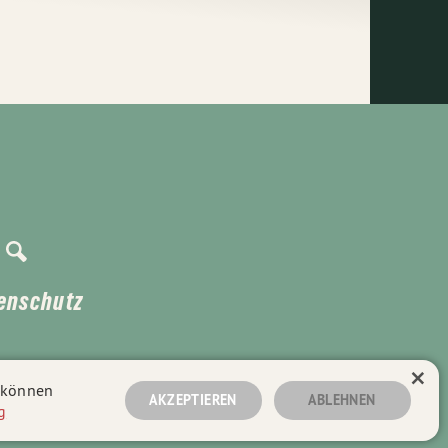
enschutz
×
n können
AKZEPTIEREN
ABLEHNEN
g